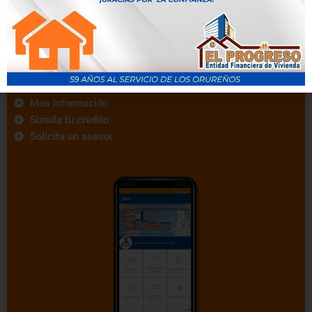
Tenemos el mejor Crédito de Vivienda Social en Oruro
Crédito destinado a la compra, construcción, remodelación,
ampliación o mejoramiento de la primera vivienda del solicitante.
Mas Información
Simula tu credito
Solicita un asesor