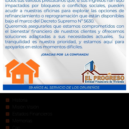
Descarga
nuestra App
Realiza todas tus transacciones, sin salir de casa.
Institucional
Historia
Misión Visión
Estados Financieros
Memorias
Cap