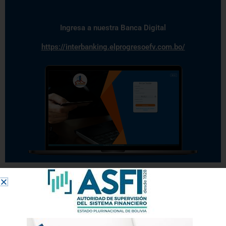
Ingresa a nuestra Banca Digital
https://interbanking.elprogresoefv.com.bo/
Productos y Servicios
Tenemos el mejor Crédito de Vivienda Social en Oruro
Crédito destinado a la compra, construcción, remodelación,