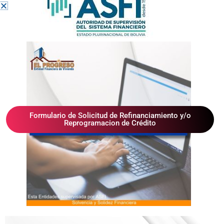
Institucional
Historia
Misión Visión
Estados Financieros
Memorias
Cap
Trabaja con Nosotros Y Convocatorias
Formulario de Solicitud de Refinanciamiento y/o
Licitaciones Internas y Externas
Reprogramacion de Crédito
Galeria de Fotos
Galeria de Videos
Estatuto - Codigos de Etica
Productos y Servicios
Cuentas de Ahorro
DPF
Creditos