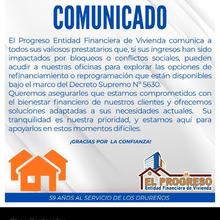
Tarjetas de Debito
Venta de Bienes Adjudicados
Casas
Agencias y Cajeros Automaticos
Oficina Central
Agencia Pagador
Agencia Villarroel
Agencia España
RSE
Educación Financiera
RSE
Consejos de Seguridad
Atención Medica Gratutita